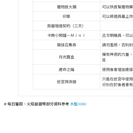
寵物放大鏡
可以快速幫寵物算
印章
可以將道具蓋上你
房屋租借契約（三天）
卡時小鬧鐘－Ｍｉｎｉ
古文明機具，可以
競技召集券
請勿濫用，否則封
擁有神奇的力量，
月光寶盒
區
運命之鑰
使用後會增加連接
只能在迷宮中使用
迷宮探測器
分別在於後者會有
# 每日獵殺、火焰鼠銀幣部分資料參考
水藍WIKI