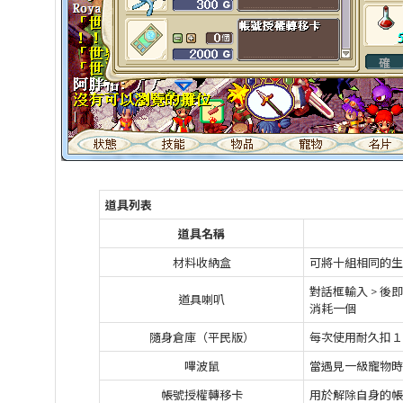
道具列表
道具名稱
材料收納盒
可將十組相同的生
對話框輸入 > 
道具喇叭
消耗一個
隨身倉庫（平民版）
每次使用耐久扣１
嗶波鼠
當遇見一級寵物時
帳號授權轉移卡
用於解除自身的帳