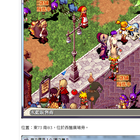
位置：東73 南83，位於西醫廣場旁。