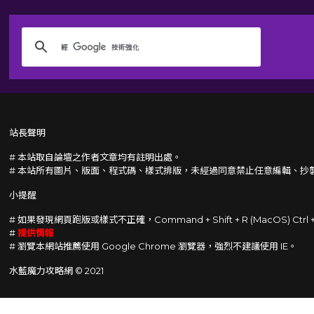
站長聲明
# 本站取自論壇之作者文章均有註明出處。
# 本站所有圖片、版面、程式碼、樣式排版，未經過同意禁止任意編輯、抄
小提醒
# 如果發現網頁跑版或樣式不正確，Command + Shift + R (MacOS) Ctrl
#
提供情報
# 瀏覽本網站推薦使用 Google Chrome 瀏覽器，強烈不建議使用 IE。
水藍魔力攻略網 © 2021