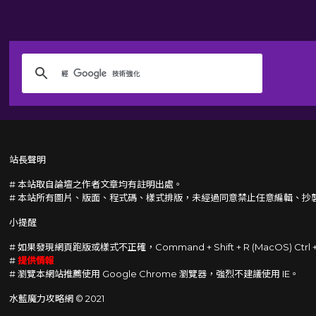
站長聲明
# 本站取自論壇之作者文章均有註明出處。
# 本站所有圖片、版面、程式碼、樣式排版，未經過同意禁止任意編輯、抄
小提醒
# 如果發現網頁跑版或樣式不正確，Command + Shift + R (MacOS) Ctrl
#
提供情報
# 瀏覽本網站推薦使用 Google Chrome 瀏覽器，強烈不建議使用 IE。
水藍魔力攻略網 © 2021