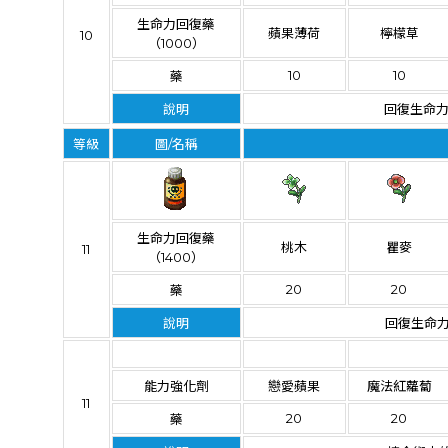
生命力回復藥
蘋果薄荷
檸檬草
10
（1000）
10
10
藥
說明
回復生命力
等級
圖/名稱
生命力回復藥
桃木
瞿麥
11
（1400）
20
20
藥
說明
回復生命力
能力強化劑
戀愛蘋果
魔法紅蘿蔔
11
20
20
藥