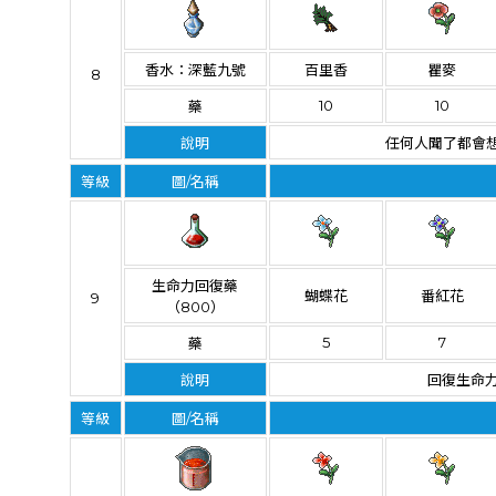
香水：深藍九號
百里香
瞿麥
8
10
10
藥
說明
任何人聞了都會
等級
圖/名稱
生命力回復藥
蝴蝶花
番紅花
9
（800）
5
7
藥
說明
回復生命力
等級
圖/名稱