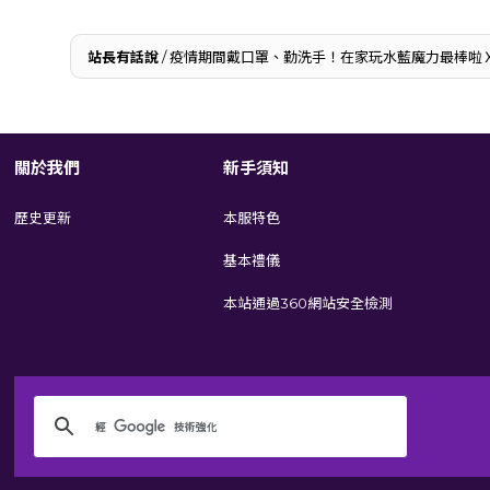
站長有話說
/ 疫情期間戴口罩、勤洗手！在家玩水藍魔力最棒啦
關於我們
新手須知
歷史更新
本服特色
基本禮儀
本站通過360網站安全檢測