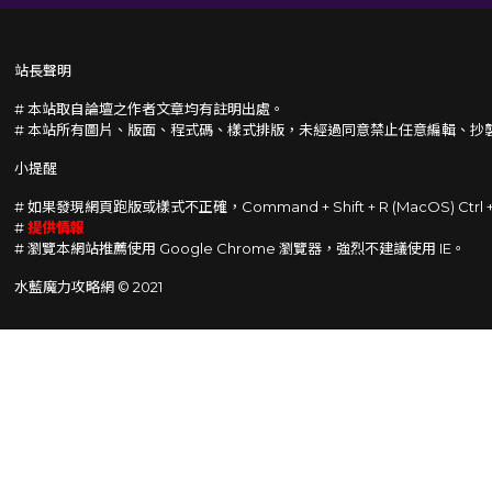
站長聲明
# 本站取自論壇之作者文章均有註明出處。
# 本站所有圖片、版面、程式碼、樣式排版，未經過同意禁止任意編輯、抄
小提醒
# 如果發現網頁跑版或樣式不正確，Command + Shift + R (MacOS) Ctrl
#
提供情報
# 瀏覽本網站推薦使用 Google Chrome 瀏覽器，強烈不建議使用 IE。
水藍魔力攻略網 © 2021