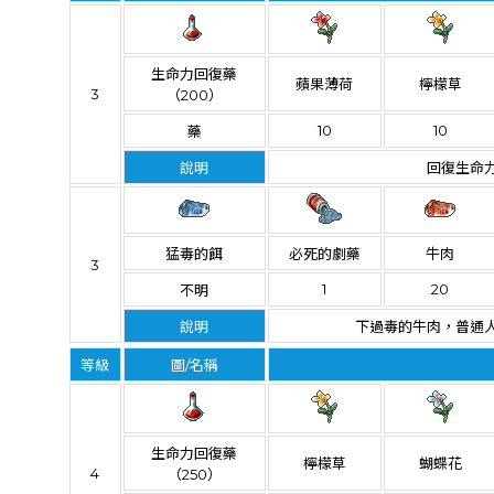
生命力回復藥
蘋果薄荷
檸檬草
3
（200）
10
10
藥
說明
回復生命力
猛毒的餌
必死的劇藥
牛肉
3
1
20
不明
說明
下過毒的牛肉，普通
等級
圖/名稱
生命力回復藥
檸檬草
蝴蝶花
4
（250）