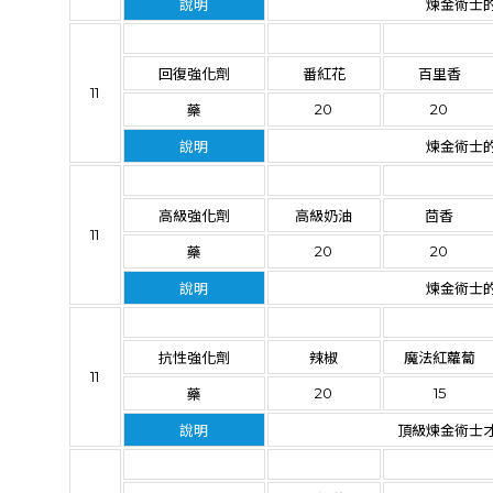
說明
煉金術士
回復強化劑
番紅花
百里香
11
20
20
藥
說明
煉金術士
高級強化劑
高級奶油
茴香
11
20
20
藥
說明
煉金術士
抗性強化劑
辣椒
魔法紅蘿蔔
11
20
15
藥
說明
頂級煉金術士