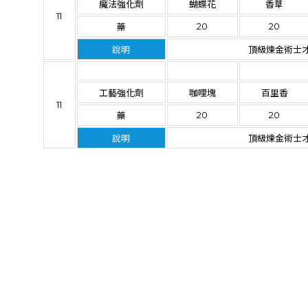
魔法強化劑
蝴蝶花
香草
11
20
20
藥
說明
頂級煉金術士
工藝強化劑
咖哩塊
百里香
11
20
20
藥
說明
頂級煉金術士