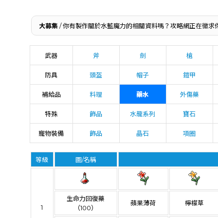
大募集
/ 你有製作關於水藍魔力的相關資料嗎？攻略網正在徵求
武器
斧
劍
槍
防具
頭盔
帽子
鎧甲
補給品
料理
藥水
外傷藥
特殊
飾品
水龍系列
寶石
寵物裝備
飾品
晶石
項圈
等級
圖/名稱
生命力回復藥
蘋果薄荷
檸檬草
1
（100）