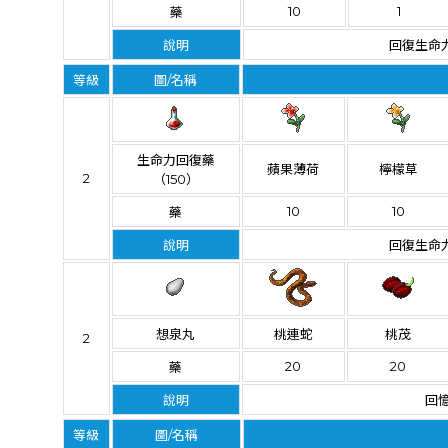
10
1
藥
說明
回復生命力
等級
圖/名稱
生命力回復藥
蘋果薄荷
檸檬草
2
（150）
10
10
藥
說明
回復生命力
想泉丸
桃連蛇
桃茂
2
20
20
藥
說明
回
等級
圖/名稱