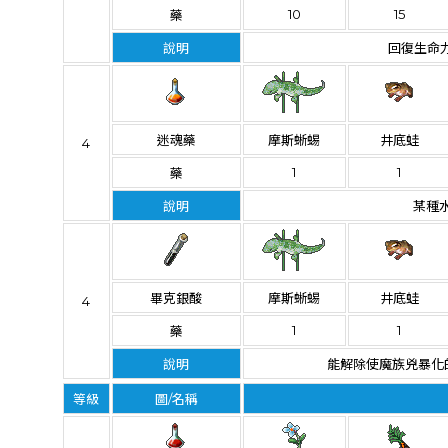
10
15
藥
說明
回復生命力
迷魂藥
摩斯蜥蜴
井底蛙
4
1
1
藥
說明
某種
畢克銀酸
摩斯蜥蜴
井底蛙
4
1
1
藥
說明
能解除使魔族兇暴化
等級
圖/名稱