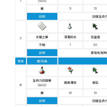
7
（500）
5
13
藥
說明
回復生命力
水龍之藥
渾濁的水
百里香
7
1
20
不明
說明
寄宿有海神
等級
圖/名稱
生命力回復藥
蘋果薄荷
果梨
8
（600）
10
10
藥
說明
回復生命力